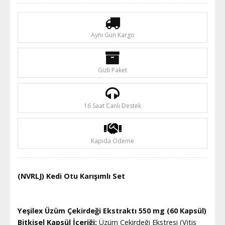
Aynı Gün Kargo
Gizli Paket
16 Saat Canlı Destek
Kapıda Ödeme
(NVRLJ) Kedi Otu Karışımlı Set
Yeşilex Üzüm Çekirdeği Ekstraktı 550 mg (60 Kapsül)
Bitkisel Kapsül İçeriği:
Üzüm Çekirdeği Ekstresi (Vitis