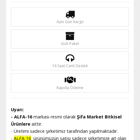
Aynı Gün Kargo
Gizli Paket
16 Saat Canlı Destek
Kapıda Ödeme
Uyarı:
- ALFA-16
markası resmi olarak
Şifa Market Bitkisel
Ürünlere
aittir.
- Üretimi sadece şirketimiz tarafından yapılmaktadır.
-
ALFA-16
ürünümüzün satışı sadece şirketimize ait olan